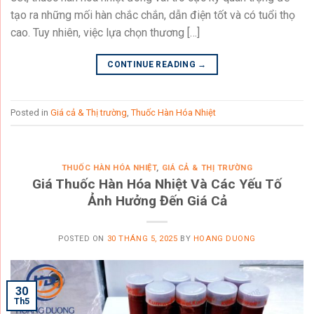
tạo ra những mối hàn chắc chắn, dẫn điện tốt và có tuổi thọ
cao. Tuy nhiên, việc lựa chọn thương […]
CONTINUE READING
→
Posted in
Giá cả & Thị trường
,
Thuốc Hàn Hóa Nhiệt
THUỐC HÀN HÓA NHIỆT
,
GIÁ CẢ & THỊ TRƯỜNG
Giá Thuốc Hàn Hóa Nhiệt Và Các Yếu Tố
Ảnh Hưởng Đến Giá Cả
POSTED ON
30 THÁNG 5, 2025
BY
HOANG DUONG
30
Th5