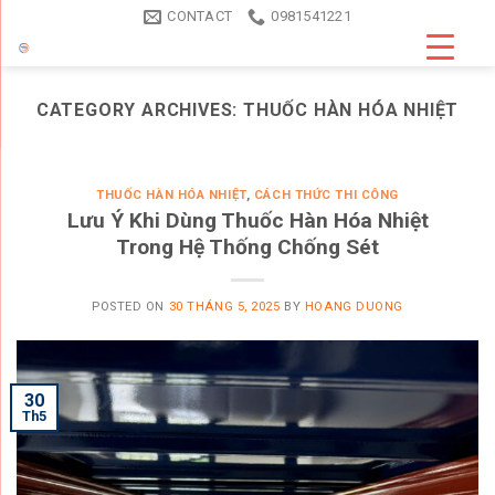
Skip
CONTACT
0981541221
to
content
CATEGORY ARCHIVES:
THUỐC HÀN HÓA NHIỆT
THUỐC HÀN HÓA NHIỆT
,
CÁCH THỨC THI CÔNG
Lưu Ý Khi Dùng Thuốc Hàn Hóa Nhiệt
Trong Hệ Thống Chống Sét
POSTED ON
30 THÁNG 5, 2025
BY
HOANG DUONG
30
Th5