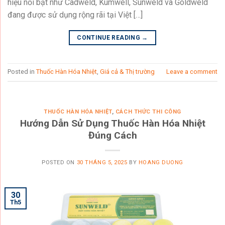
hiệu nổi bật như Cadweld, Kumwell, Sunweld và Goldweld
đang được sử dụng rộng rãi tại Việt […]
CONTINUE READING
→
Posted in
Thuốc Hàn Hóa Nhiệt
,
Giá cả & Thị trường
Leave a comment
THUỐC HÀN HÓA NHIỆT
,
CÁCH THỨC THI CÔNG
Hướng Dẫn Sử Dụng Thuốc Hàn Hóa Nhiệt
Đúng Cách
POSTED ON
30 THÁNG 5, 2025
BY
HOANG DUONG
30
Th5