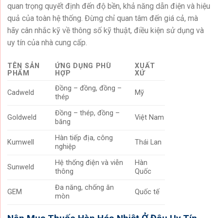
quan trọng quyết định đến độ bền, khả năng dẫn điện và hiệu
quả của toàn hệ thống. Đừng chỉ quan tâm đến giá cả, mà
hãy cân nhắc kỹ về thông số kỹ thuật, điều kiện sử dụng và
uy tín của nhà cung cấp.
TÊN SẢN
ỨNG DỤNG PHÙ
XUẤT
PHẨM
HỢP
XỨ
Đồng – đồng, đồng –
Cadweld
Mỹ
thép
Đồng – thép, đồng –
Goldweld
Việt Nam
băng
Hàn tiếp địa, công
Kumwell
Thái Lan
nghiệp
Hệ thống điện và viễn
Hàn
Sunweld
thông
Quốc
Đa năng, chống ăn
GEM
Quốc tế
mòn