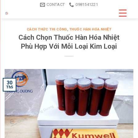
Skip
CONTACT
0981541221
to
content
CÁCH THỨC THI CÔNG
,
THUỐC HÀN HÓA NHIỆT
Cách Chọn Thuốc Hàn Hóa Nhiệt
Phù Hợp Với Mỗi Loại Kim Loại
30
Th5