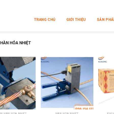
TRANG CHỦ
GIỚI THIỆU
SẢN PH
HÀN HÓA NHIỆT
+
+
N HÀN HÓA NHIỆT
HÀN HÓA NHIỆT
KHU