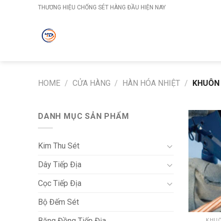
Skip
THƯƠNG HIỆU CHỐNG SÉT HÀNG ĐẦU HIỆN NAY
to
content
HOME
/
CỬA HÀNG
/
HÀN HÓA NHIỆT
/
KHUÔN 
DANH MỤC SẢN PHẨM
Kim Thu Sét
Dây Tiếp Địa
Cọc Tiếp Địa
Bộ Đếm Sét
+
Băng Đồng Tiếp Địa
KHUÔ