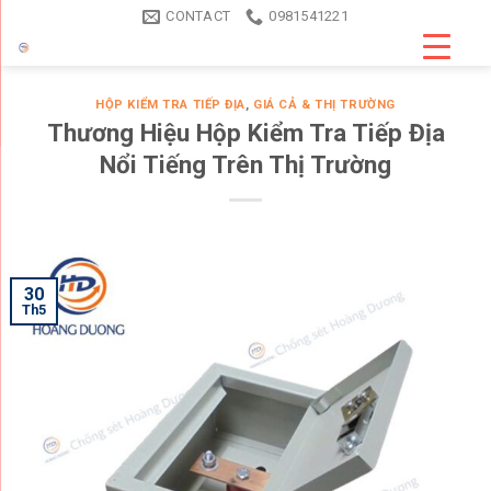
Skip
CONTACT
0981541221
to
content
HỘP KIỂM TRA TIẾP ĐỊA
,
GIÁ CẢ & THỊ TRƯỜNG
Thương Hiệu Hộp Kiểm Tra Tiếp Địa
Nổi Tiếng Trên Thị Trường
30
Th5