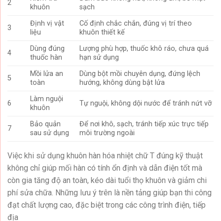
2
khuôn
sạch
Định vị vật
Cố định chắc chắn, đúng vị trí theo
3
liệu
khuôn thiết kế
Dùng đúng
Lượng phù hợp, thuốc khô ráo, chưa quá
4
thuốc hàn
hạn sử dụng
Mồi lửa an
Dùng bột mồi chuyên dụng, đứng lệch
5
toàn
hướng, không dùng bật lửa
Làm nguội
6
Tự nguội, không dội nước để tránh nứt vỡ
khuôn
Bảo quản
Để nơi khô, sạch, tránh tiếp xúc trực tiếp
7
sau sử dụng
môi trường ngoài
Việc khi sử dụng khuôn hàn hóa nhiệt chữ T đúng kỹ thuật
không chỉ giúp mối hàn có tính ổn định và dẫn điện tốt mà
còn gia tăng độ an toàn, kéo dài tuổi thọ khuôn và giảm chi
phí sửa chữa. Những lưu ý trên là nền tảng giúp bạn thi công
đạt chất lượng cao, đặc biệt trong các công trình điện, tiếp
địa