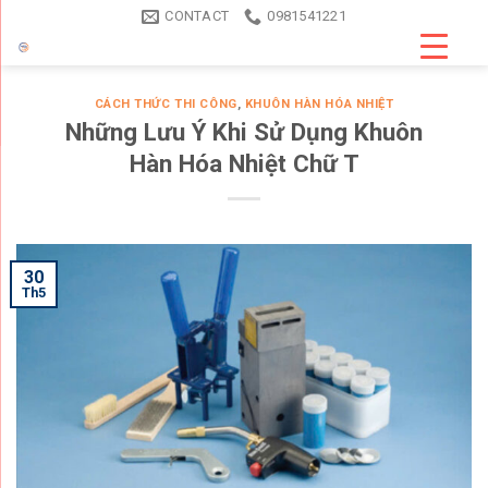
Skip
CONTACT
0981541221
to
content
CÁCH THỨC THI CÔNG
,
KHUÔN HÀN HÓA NHIỆT
Những Lưu Ý Khi Sử Dụng Khuôn
Hàn Hóa Nhiệt Chữ T
30
Th5