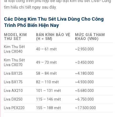
là loại công trình phù hợp để lắp đặt kim thu sét Liva? Cùng
tìm hiểu chi tiết ngay sau đây.
Các Dòng Kim Thu Sét Liva Dùng Cho Công
Trình Phổ Biến Hiện Nay
MODEL KIM
BÁN KÍNH BẢO VỆ
MỨC GIÁ THAM
THU SÉT
(H = 5M)
KHẢO (VNĐ)
Kim Thu Sét
40 – 61 mét
~2.950.000
Liva CX040
Kim Thu Sét
49 – 73 mét
~3.450.000
Liva CX070
Liva BX125
58 – 84 mét
~4.180.000
Liva BX175
82 – 110 mét
~4.930.000
Liva AX210
101 – 131 mét
~5.680.000
Liva DX250
115 – 146 mét
~6.750.000
Liva PEX220
155 – 188 mét
~17.500.000