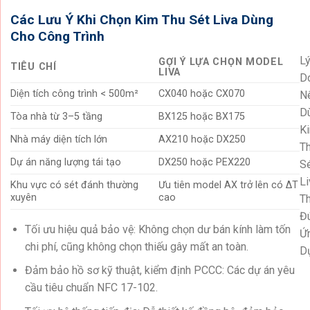
Các Lưu Ý Khi Chọn Kim Thu Sét Liva Dùng
Cho Công Trình
L
GỢI Ý LỰA CHỌN MODEL
TIÊU CHÍ
LIVA
D
Diện tích công trình < 500m²
CX040 hoặc CX070
N
D
Tòa nhà từ 3–5 tầng
BX125 hoặc BX175
K
Nhà máy diện tích lớn
AX210 hoặc DX250
T
Dự án năng lượng tái tạo
DX250 hoặc PEX220
S
Li
Khu vực có sét đánh thường
Ưu tiên model AX trở lên có ΔT
xuyên
cao
T
Đ
Tối ưu hiệu quả bảo vệ: Không chọn dư bán kính làm tốn
Ứ
chi phí, cũng không chọn thiếu gây mất an toàn.
D
Đảm bảo hồ sơ kỹ thuật, kiểm định PCCC: Các dự án yêu
cầu tiêu chuẩn NFC 17-102.