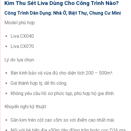
Kim Thu Sét Liva Dùng Cho Công Trình Nào?
Công Trình Dân Dụng: Nhà Ở, Biệt Thự, Chung Cư Mini
Model phù hợp:
Liva CX040
Liva CX070
Lý do lựa chọn:
Bán kính bảo vệ vừa đủ cho diện tích 200 – 500m².
Giá thành hợp lý, dễ thi công.
Không yêu cầu hồ sơ phức tạp, phù hợp hộ gia đình.
Khuyến nghị kỹ thuật:
Gắn kim trên cột cao ≥5m so với điểm cao nhất mái.
Nối với hệ tiếp địa ≥50m dây đồng trần hoặc cọc D16 mạ