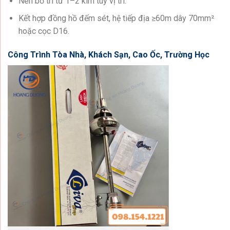
Nên bố trí từ 1–2 kim tùy vị trí.
Kết hợp đồng hồ đếm sét, hệ tiếp địa ≥60m dây 70mm²
hoặc cọc D16.
Công Trình Tòa Nhà, Khách Sạn, Cao Ốc, Trường Học