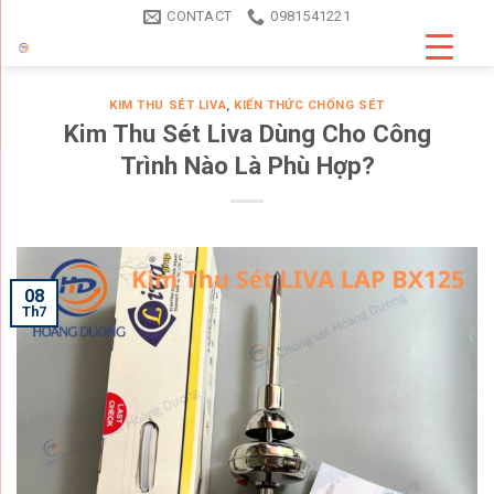
Skip
CONTACT
0981541221
to
content
KIM THU SÉT LIVA
,
KIẾN THỨC CHỐNG SÉT
Kim Thu Sét Liva Dùng Cho Công
Trình Nào Là Phù Hợp?
08
Th7