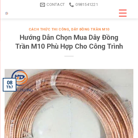
Skip
CONTACT
0981541221
to
content
CÁCH THỨC THI CÔNG
,
DÂY ĐỒNG TRẦN M10
Hướng Dẫn Chọn Mua Dây Đồng
Trần M10 Phù Hợp Cho Công Trình
08
Th7