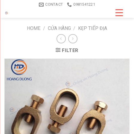
Skip
CONTACT
0981541221
to
content
HOME
/
CỬA HÀNG
/
KẸP TIẾP ĐỊA
FILTER