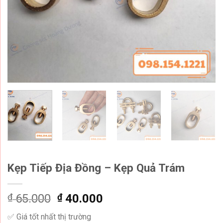
Kẹp Tiếp Địa Đồng – Kẹp Quả Trám
Original
Current
₫
65.000
₫
40.000
price
price
✅ Giá tốt nhất thị trường
was:
is: