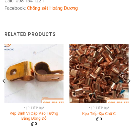
Zalo: 098.154.1221
Facebook:
Chống sét Hoàng Dương
RELATED PRODUCTS
KẸP TIẾP ĐỊA
KẸP TIẾP ĐỊA
Kẹp Định Vị Cáp Vào Tường
Kẹp Tiếp Địa Chữ C
Bằng Đồng Đỏ
₫
0
₫
0