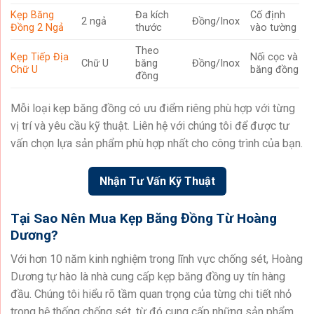
Kẹp Băng
Đa kích
Cố định
2 ngả
Đồng/Inox
Đồng 2 Ngả
thước
vào tường
Theo
Kẹp Tiếp Địa
Nối cọc và
Chữ U
băng
Đồng/Inox
Chữ U
băng đồng
đồng
Mỗi loại kẹp băng đồng có ưu điểm riêng phù hợp với từng
vị trí và yêu cầu kỹ thuật. Liên hệ với chúng tôi để được tư
vấn chọn lựa sản phẩm phù hợp nhất cho công trình của bạn.
Nhận Tư Vấn Kỹ Thuật
Tại Sao Nên Mua Kẹp Băng Đồng Từ Hoàng
Dương?
Với hơn 10 năm kinh nghiệm trong lĩnh vực chống sét, Hoàng
Dương tự hào là nhà cung cấp kẹp băng đồng uy tín hàng
đầu. Chúng tôi hiểu rõ tầm quan trọng của từng chi tiết nhỏ
trong hệ thống chống sét, từ đó cung cấp những sản phẩm