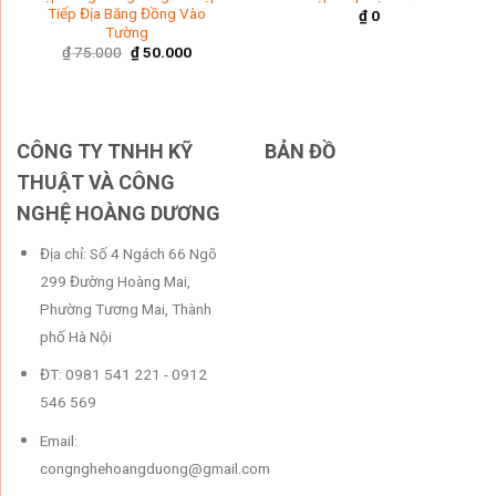
Tiếp Địa Băng Đồng Vào
₫
0
Tường
Original
Current
₫
75.000
₫
50.000
price
price
was:
is:
₫ 75.000.
₫ 50.000.
CÔNG TY TNHH KỸ
BẢN ĐỒ
THUẬT VÀ CÔNG
NGHỆ HOÀNG DƯƠNG
Địa chỉ: Số 4 Ngách 66 Ngõ
299 Đường Hoàng Mai,
Phường Tương Mai, Thành
phố Hà Nội
ĐT: 0981 541 221 - 0912
546 569
Email:
congnghehoangduong@gmail.com