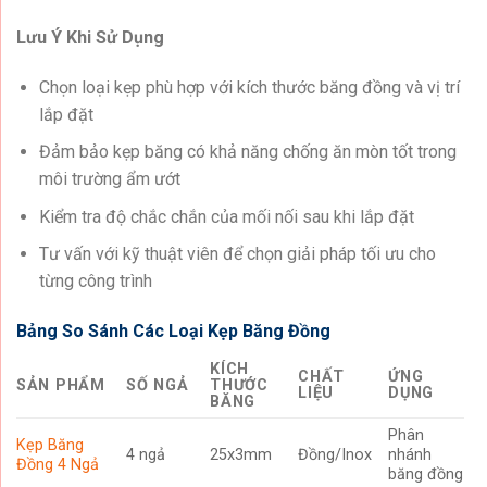
Lưu Ý Khi Sử Dụng
Chọn loại kẹp phù hợp với kích thước băng đồng và vị trí
lắp đặt
Đảm bảo kẹp băng có khả năng chống ăn mòn tốt trong
môi trường ẩm ướt
Kiểm tra độ chắc chắn của mối nối sau khi lắp đặt
Tư vấn với kỹ thuật viên để chọn giải pháp tối ưu cho
từng công trình
Bảng So Sánh Các Loại Kẹp Băng Đồng
KÍCH
CHẤT
ỨNG
SẢN PHẨM
SỐ NGẢ
THƯỚC
LIỆU
DỤNG
BĂNG
Phân
Kẹp Băng
4 ngả
25x3mm
Đồng/Inox
nhánh
Đồng 4 Ngả
băng đồng