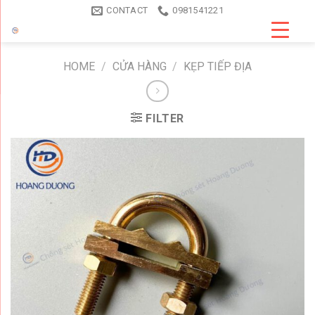
Skip
CONTACT
0981541221
to
content
HOME
/
CỬA HÀNG
/
KẸP TIẾP ĐỊA
FILTER