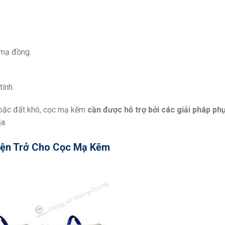
 mạ đồng.
tính.
 hoặc đất khô, cọc mạ kẽm
cần được hỗ trợ bởi các giải pháp phụ
a.
iện Trở Cho Cọc Mạ Kẽm