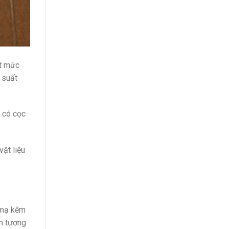
ạt mức
 suất
ó có cọc
vật liệu
 mạ kẽm
ện tương