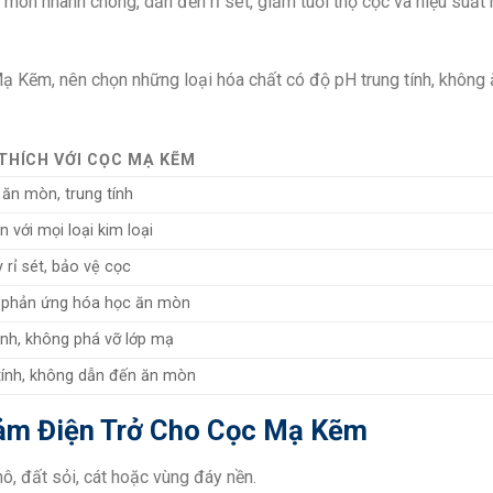
mòn nhanh chóng, dẫn đến rỉ sét, giảm tuổi thọ cọc và hiệu suất 
ạ Kẽm, nên chọn những loại hóa chất có độ pH trung tính, không
THÍCH VỚI CỌC MẠ KẼM
 ăn mòn, trung tính
n với mọi loại kim loại
 rỉ sét, bảo vệ cọc
 phản ứng hóa học ăn mòn
ịnh, không phá vỡ lớp mạ
 tính, không dẫn đến ăn mòn
Giảm Điện Trở Cho Cọc Mạ Kẽm
ô, đất sỏi, cát hoặc vùng đáy nền.