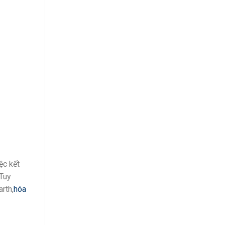
ệc kết
 Tuy
rth,
hóa