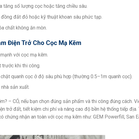
a tăng số lượng cọc hoặc tăng chiều sâu.
c đồng đắt đỏ hoặc kỹ thuật khoan sâu phức tạp.
hóa chất không ăn mòn.
iảm Điện Trở Cho Cọc Mạ Kẽm
i mạnh với cọc mạ kẽm.
trước khi thi công.
n chặt quanh cọc ở độ sâu phù hợp (thường 0.5–1m quanh cọc).
 nhà sản xuất.
m? – CÓ, nếu bạn chọn đúng sản phẩm và thi công đúng cách. Vi
n trở đất, tiết kiệm chi phí và nâng cao độ bền hệ thống tiếp địa.
 có chứng nhận an toàn với cọc mạ kẽm như: GEM Powerfill, San Ea