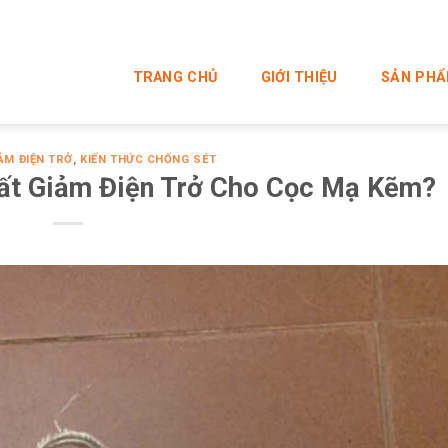
TRANG CHỦ
GIỚI THIỆU
SẢN PH
ẢM ĐIỆN TRỞ
,
KIẾN THỨC CHỐNG SÉT
ất Giảm Điện Trở Cho Cọc Mạ Kẽm?