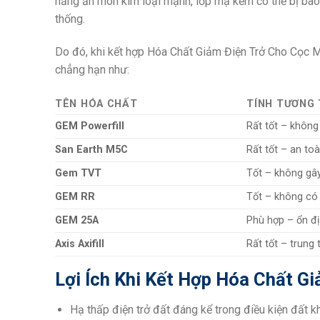
năng ăn mòn kim loại mạnh, lớp mạ kẽm có thể bị bào 
thống.
Do đó, khi kết hợp Hóa Chất Giảm Điện Trở Cho Cọc M
chẳng hạn như:
TÊN HÓA CHẤT
TÍNH TƯƠNG 
GEM Powerfill
Rất tốt – không
San Earth M5C
Rất tốt – an toà
Gem TVT
Tốt – không gây
GEM RR
Tốt – không có
GEM 25A
Phù hợp – ổn đ
Axis Axifill
Rất tốt – trung
Lợi Ích Khi Kết Hợp Hóa Chất 
Hạ thấp điện trở đất đáng kể trong điều kiện đất kh