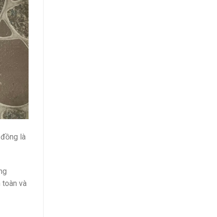
 đồng là
ng
 toàn và