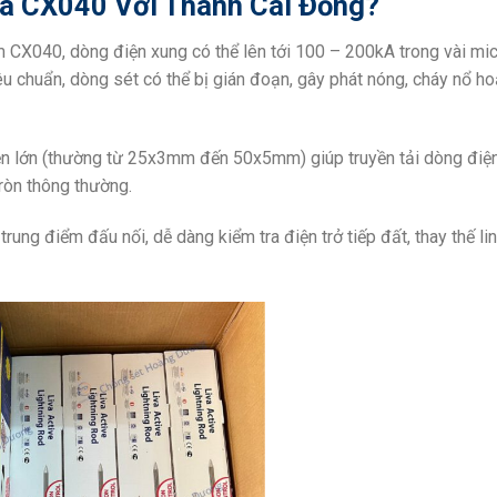
va CX040 Với Thanh Cái Đồng?
 CX040, dòng điện xung có thể lên tới 100 – 200kA trong vài mic
êu chuẩn, dòng sét có thể bị gián đoạn, gây phát nóng, cháy nổ h
ện lớn (thường từ 25x3mm đến 50x5mm) giúp truyền tải dòng đi
tròn thông thường.
trung điểm đấu nối, dễ dàng kiểm tra điện trở tiếp đất, thay thế li