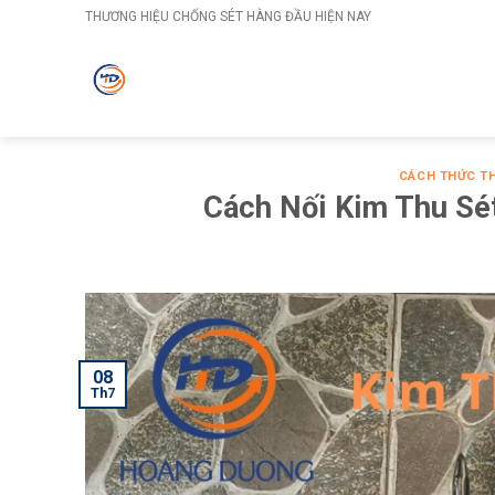
Skip
THƯƠNG HIỆU CHỐNG SÉT HÀNG ĐẦU HIỆN NAY
to
content
CÁCH THỨC T
Cách Nối Kim Thu Sé
08
Th7