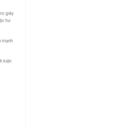
ro giây.
oặc hư
ện mạnh
nh kiện