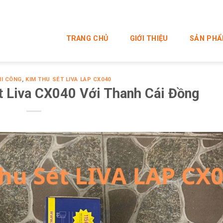
TRANG CHỦ
GIỚI THIỆU
SẢN PH
HI CÔNG
,
KIM THU SÉT LIVA LAP CX040
t Liva CX040 Với Thanh Cái Đồng