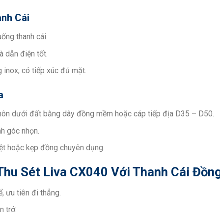
anh Cái
ống thanh cái.
à dẫn điện tốt.
 inox, có tiếp xúc đủ mặt.
a
a chôn dưới đất bằng dây đồng mềm hoặc cáp tiếp địa D35 – D50.
nh góc nhọn.
hiệt hoặc kẹp đồng chuyên dụng.
Thu Sét Liva CX040 Với Thanh Cái Đồn
 ưu tiên đi thẳng.
 trở.