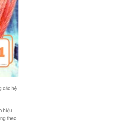
g các hệ
m hiệu
ững theo