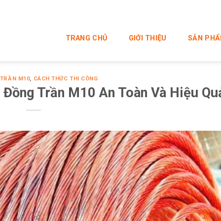
TRANG CHỦ
GIỚI THIỆU
SẢN PH
 TRẦN M10
,
CÁCH THỨC THI CÔNG
 Đồng Trần M10 An Toàn Và Hiệu Qu