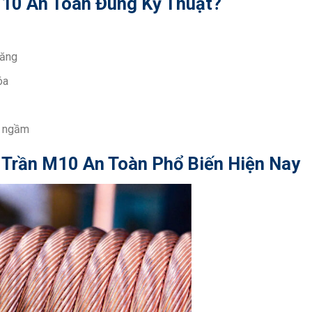
M10 An Toàn Đúng Kỹ Thuật?
năng
óa
n ngầm
Trần M10 An Toàn Phổ Biến Hiện Nay