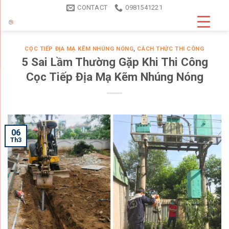
Skip
CONTACT
0981541221
to
content
CỌC TIẾP ĐỊA MẠ KẼM NHÚNG NÓNG
,
CÁCH THỨC THI CÔNG
5 Sai Lầm Thường Gặp Khi Thi Công
Cọc Tiếp Địa Mạ Kẽm Nhúng Nóng
06
Th3