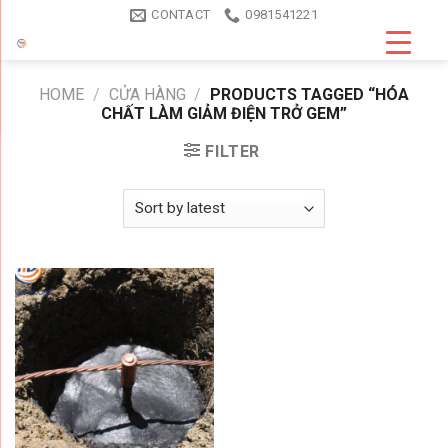
Skip
CONTACT
0981541221
to
content
HOME
/
CỬA HÀNG
/
PRODUCTS TAGGED “HÓA
CHẤT LÀM GIẢM ĐIỆN TRỞ GEM”
FILTER