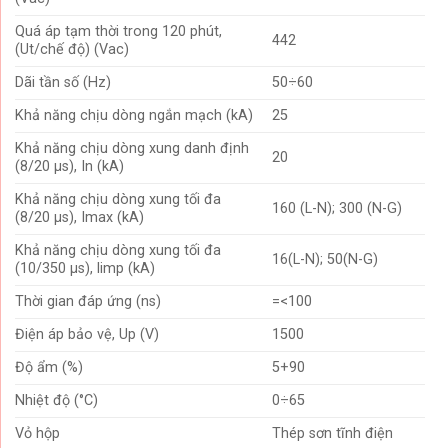
Quá áp tạm thời trong 120 phút,
442
(Ut/chế độ) (Vac)
Dãi tần số (Hz)
50÷60
Khả năng chịu dòng ngắn mạch (kA)
25
Khả năng chịu dòng xung danh định
20
(8/20 µs), In (kA)
Khả năng chịu dòng xung tối đa
160 (L-N); 300 (N-G)
(8/20 µs), Imax (kA)
Khả năng chịu dòng xung tối đa
16(L-N); 50(N-G)
(10/350 µs), limp (kA)
Thời gian đáp ứng (ns)
=<100
Điện áp bảo vệ, Up (V)
1500
Độ ẩm (%)
5+90
Nhiệt độ (°C)
0÷65
Vỏ hộp
Thép sơn tĩnh điện