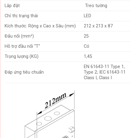
Lắp đặt
Treo tường
Chỉ thị trạng thái
LED
Kích thước: Rộng x Cao x Sâu (mm)
212 x 213 x 87
Đấu nối (mm²)
25
Hỗ trợ đầu nổi “T”
Có
Trọng lượng (KG)
1,45
EN 61643-11 Type 1,
Đáp ứng tiêu chuẩn
Type 2; IEC 61643-11
Class I, Class I