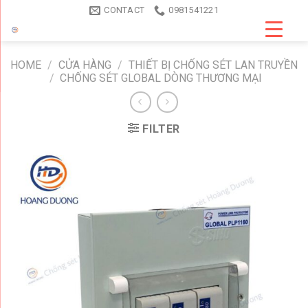
Skip
CONTACT
0981541221
to
content
HOME
/
CỬA HÀNG
/
THIẾT BỊ CHỐNG SÉT LAN TRUYỀN
/
CHỐNG SÉT GLOBAL DÒNG THƯƠNG MẠI
FILTER