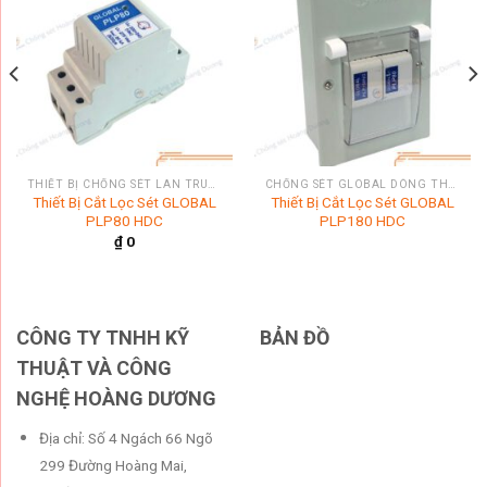
THIẾT BỊ CHỐNG SÉT LAN TRUYỀN
CHỐNG SÉT GLOBAL DÒNG THƯƠNG MẠI
Thiết Bị Cắt Lọc Sét GLOBAL
Thiết Bị Cắt Lọc Sét GLOBAL
PLP80 HDC
PLP180 HDC
₫
0
CÔNG TY TNHH KỸ
BẢN ĐỒ
THUẬT VÀ CÔNG
NGHỆ HOÀNG DƯƠNG
Địa chỉ: Số 4 Ngách 66 Ngõ
299 Đường Hoàng Mai,