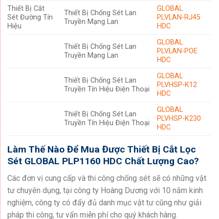
Thiết Bị Cắt
GLOBAL
Thiết Bị Chống Sét Lan
Sét Đường Tín
PLVLAN-RJ45
Truyền Mạng Lan
Hiệu
HDC
GLOBAL
Thiết Bị Chống Sét Lan
PLVLAN-POE
Truyền Mạng Lan
HDC
GLOBAL
Thiết Bị Chống Sét Lan
PLVHSP-K12
Truyền Tín Hiệu Điện Thoại
HDC
GLOBAL
Thiết Bị Chống Sét Lan
PLVHSP-K230
Truyền Tín Hiệu Điện Thoại
HDC
Làm Thế Nào Để Mua Được Thiết Bị Cắt Lọc
Sét GLOBAL PLP1160 HDC Chất Lượng Cao?
Các đơn vị cung cấp và thi công chống sét sẽ có những vật
tư chuyên dụng, tại công ty Hoàng Dương với 10 năm kinh
nghiệm, công ty có đẩy đủ danh mục vật tư cũng như giải
pháp thi công, tư vấn miễn phí cho quý khách hàng.