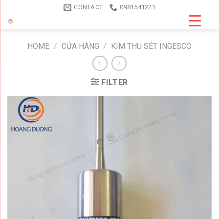
Skip
CONTACT
0981541221
to
content
HOME
/
CỬA HÀNG
/
KIM THU SÉT INGESCO
FILTER