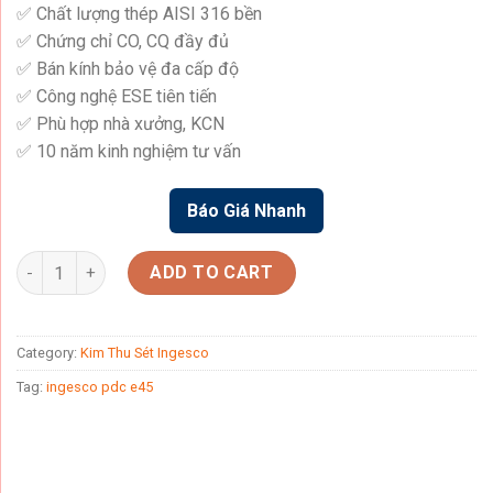
✅ Chất lượng thép AISI 316 bền
₫ 14.550.000.
₫ 13.850.000
✅ Chứng chỉ CO, CQ đầy đủ
✅ Bán kính bảo vệ đa cấp độ
✅ Công nghệ ESE tiên tiến
✅ Phù hợp nhà xưởng, KCN
✅ 10 năm kinh nghiệm tư vấn
Báo Giá Nhanh
Kim Thu Sét Ingesco PDC E-45 quantity
ADD TO CART
Category:
Kim Thu Sét Ingesco
Tag:
ingesco pdc e45