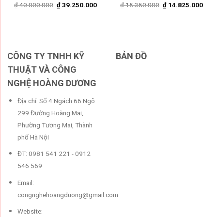
rent
Original
Current
Original
Curr
₫
40.000.000
₫
39.250.000
₫
15.350.000
₫
14.825.000
ce
price
price
price
pric
was:
is:
was:
is:
.770.000.
₫ 40.000.000.
₫ 39.250.000.
₫ 15.350.000.
₫ 14
CÔNG TY TNHH KỸ
BẢN ĐỒ
THUẬT VÀ CÔNG
NGHỆ HOÀNG DƯƠNG
Địa chỉ: Số 4 Ngách 66 Ngõ
299 Đường Hoàng Mai,
Phường Tương Mai, Thành
phố Hà Nội
ĐT: 0981 541 221 - 0912
546 569
Email:
congnghehoangduong@gmail.com
Website: