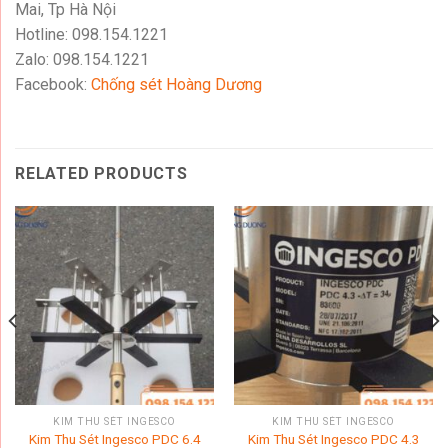
Mai, Tp Hà Nội
Hotline: 098.154.1221
Zalo: 098.154.1221
Facebook:
Chống sét Hoàng Dương
RELATED PRODUCTS
KIM THU SÉT INGESCO
KIM THU SÉT INGESCO
Kim Thu Sét Ingesco PDC 6.4
Kim Thu Sét Ingesco PDC 4.3