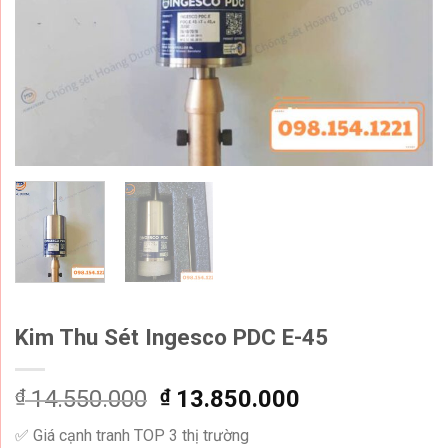
Kim Thu Sét Ingesco PDC E-45
Original
Current
₫
14.550.000
₫
13.850.000
price
price
✅ Giá cạnh tranh TOP 3 thị trường
was:
is: