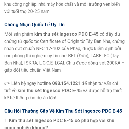
khu công nghiệp, nhà máy hóa chất và môi trường ven biển
với tuổi thọ 20-25 năm.
Chứng Nhận Quốc Tế Uy Tín
Mỗi sản phẩm
kim thu sét Ingesco PDC E-45
có đầy đủ
chứng từ quốc tế: Certificate of Origin từ Tây Ban Nha, chứng
nhận đạt chuẩn NFC 17-102 của Pháp, được kiểm định bởi
các phòng thí nghiệm uy tín như BET (Đức), LABELEC (Tây
Ban Nha), ISKRA, L.C.O.E, LGAI. Chịu được dòng sét 200KA –
gấp đôi tiêu chuẩn Việt Nam.
👉 Liên hệ ngay hotline
098.154.1221
để nhận tư vấn chi
tiết về
kim thu sét Ingesco PDC E-45
và được hỗ trợ thiết
kế hệ thống cho dự án lớn!
Câu Hỏi Thường Gặp Về Kim Thu Sét Ingesco PDC E-45
1.
Kim thu sét Ingesco PDC E-45 có phù hợp với khu
công nghiệp không?