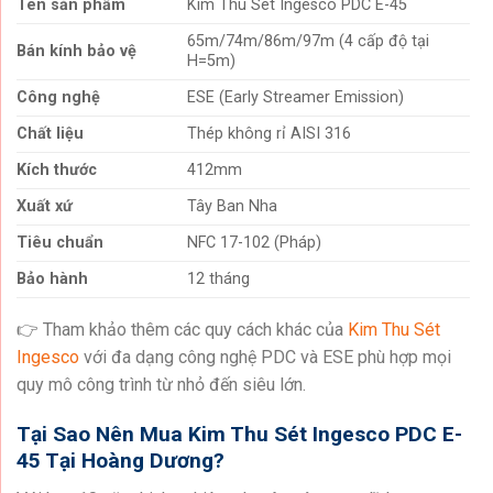
Tên sản phẩm
Kim Thu Sét Ingesco PDC E-45
65m/74m/86m/97m (4 cấp độ tại
Bán kính bảo vệ
H=5m)
Công nghệ
ESE (Early Streamer Emission)
Chất liệu
Thép không rỉ AISI 316
Kích thước
412mm
Xuất xứ
Tây Ban Nha
Tiêu chuẩn
NFC 17-102 (Pháp)
Bảo hành
12 tháng
👉 Tham khảo thêm các quy cách khác của
Kim Thu Sét
Ingesco
với đa dạng công nghệ PDC và ESE phù hợp mọi
quy mô công trình từ nhỏ đến siêu lớn.
Tại Sao Nên Mua Kim Thu Sét Ingesco PDC E-
45 Tại Hoàng Dương?