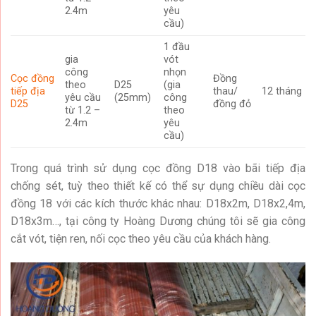
2.4m
yêu
cầu)
1 đầu
gia
vót
công
nhọn
Cọc đồng
Đồng
theo
D25
(gia
tiếp địa
thau/
12 tháng
yêu cầu
(25mm)
công
D25
đồng đỏ
từ 1.2 –
theo
2.4m
yêu
cầu)
Trong quá trình sử dụng cọc đồng D18 vào bãi tiếp địa
chống sét, tuỳ theo thiết kế có thể sự dụng chiều dài cọc
đồng 18 với các kích thước khác nhau: D18x2m, D18x2,4m,
D18x3m…, tại công ty Hoàng Dương chúng tôi sẽ gia công
cắt vót, tiện ren, nối cọc theo yêu cầu của khách hàng.