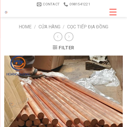
Skip
CONTACT
0981541221
to
content
HOME
/
CỬA HÀNG
/
CỌC TIẾP ĐỊA ĐỒNG
FILTER