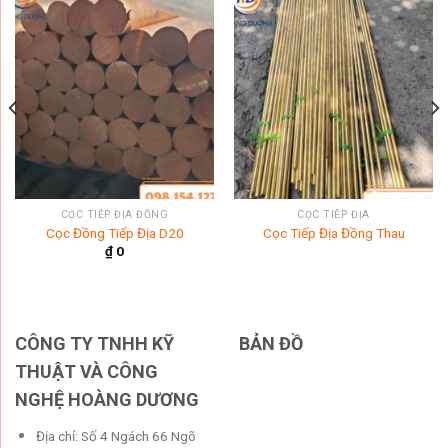
CỌC TIẾP ĐỊA ĐỒNG
CỌC TIẾP ĐỊA
Cọc Đồng Tiếp Địa D20
Cọc Tiếp Địa Đồng Thau
₫
0
CÔNG TY TNHH KỸ
BẢN ĐỒ
THUẬT VÀ CÔNG
NGHỆ HOÀNG DƯƠNG
Địa chỉ: Số 4 Ngách 66 Ngõ