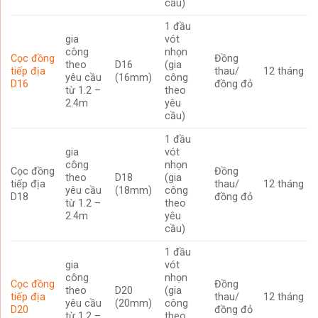
cầu)
1 đầu
gia
vót
công
nhọn
Cọc đồng
Đồng
theo
D16
(gia
tiếp địa
thau/
12 tháng
yêu cầu
(16mm)
công
D16
đồng đỏ
từ 1.2 –
theo
2.4m
yêu
cầu)
1 đầu
gia
vót
công
nhọn
Cọc đồng
Đồng
theo
D18
(gia
tiếp địa
thau/
12 tháng
yêu cầu
(18mm)
công
D18
đồng đỏ
từ 1.2 –
theo
2.4m
yêu
cầu)
1 đầu
gia
vót
công
nhọn
Cọc đồng
Đồng
theo
D20
(gia
tiếp địa
thau/
12 tháng
yêu cầu
(20mm)
công
D20
đồng đỏ
từ 1.2 –
theo