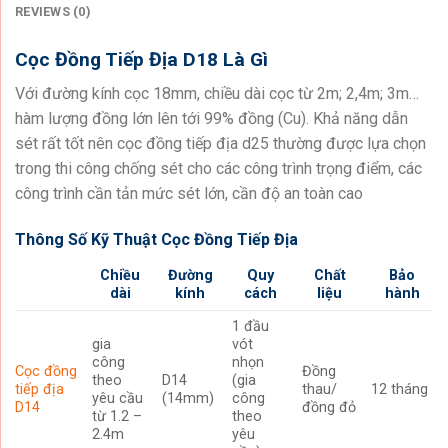
REVIEWS (0)
Cọc Đồng Tiếp Địa D18 Là Gì
Với đường kính cọc 18mm, chiều dài cọc từ 2m; 2,4m; 3m…
hàm lượng đồng lớn lên tới 99% đồng (Cu). Khả năng dẫn
sét rất tốt nên cọc đồng tiếp địa d25 thường được lựa chọn
trong thi công chống sét cho các công trình trọng điểm, các
công trình cần tản mức sét lớn, cần độ an toàn cao
Thông Số Kỹ Thuật
Cọc Đồng Tiếp Địa
Chiều
Đường
Quy
Chất
Bảo
dài
kính
cách
liệu
hành
1 đầu
gia
vót
công
nhọn
Cọc đồng
Đồng
theo
D14
(gia
tiếp địa
thau/
12 tháng
yêu cầu
(14mm)
công
D14
đồng đỏ
từ 1.2 –
theo
2.4m
yêu